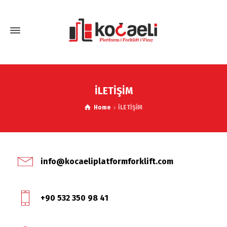
İLETİŞİM
Home
İLETİŞİM
info@kocaeliplatformforklift.com
+90 532 350 98 41