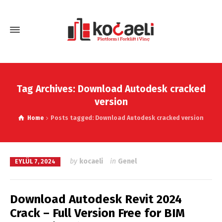
Tag Archives: Download Autodesk cracked
version
Home
Posts tagged: Download Autodesk cracked version
by
kocaeli
in
Genel
EYLÜL 7, 2024
Download Autodesk Revit 2024
Crack – Full Version Free for BIM