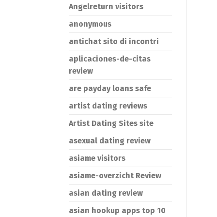
Angelreturn visitors
anonymous
antichat sito di incontri
aplicaciones-de-citas
review
are payday loans safe
artist dating reviews
Artist Dating Sites site
asexual dating review
asiame visitors
asiame-overzicht Review
asian dating review
asian hookup apps top 10