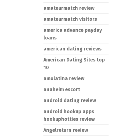
amateurmatch review
amateurmatch visitors
america advance payday
loans
american dating reviews
American Dating Sites top
10
amolatina review
anaheim escort
android dating review
android hookup apps
hookuphotties review
Angelreturn review