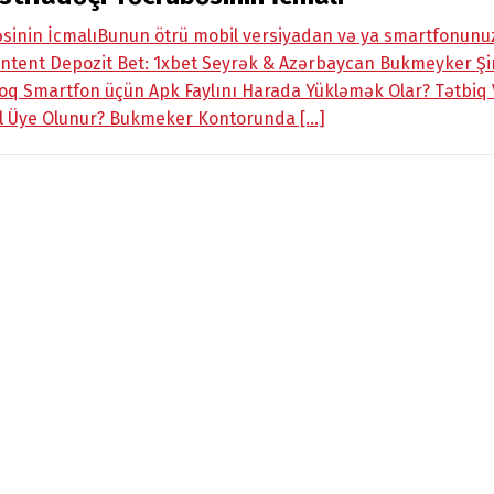
übəsinin İcmalıBunun ötrü mobil versiyadan və ya smartfonun
Content Depozit Bet: 1xbet Seyrək & Аzərbаyсаn Bukmеykеr Şi
oq Smartfon üçün Apk Faylını Harada Yükləmək Olar? Tətbiq V
ıl Üye Olunur? Bukmeker Kontorunda […]