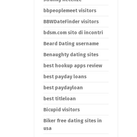
bbpeoplemeet visitors
BBWDateFinder visitors
bdsm.com sito di incontri
Beard Dating username
Benaughty dating sites
best hookup apps review
best payday loans
best paydayloan
best titleloan
Bicupid visitors
Biker free dating sites in
usa