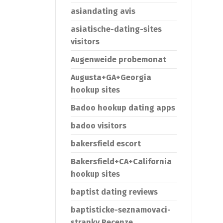
asiandating avis
asiatische-dating-sites
visitors
Augenweide probemonat
Augusta+GA+Georgia
hookup sites
Badoo hookup dating apps
badoo visitors
bakersfield escort
Bakersfield+CA+California
hookup sites
baptist dating reviews
baptisticke-seznamovaci-
stranky Recenze